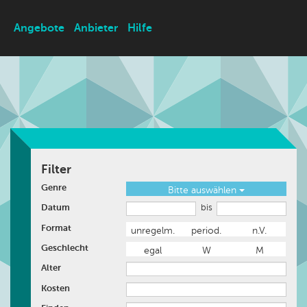
Angebote
Anbieter
Hilfe
Filter
Genre
Bitte auswählen
Datum
bis
Format
unregelm.
period.
n.V.
Geschlecht
egal
W
M
Alter
Kosten